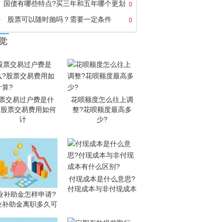
国债有哪些特点?买三年和五年哪个更划
0
0
股票可以随时抛吗？需要一定条件
0
觉
票交易过户费是什
花呗额度怎么往上调
?股票交易费用如何
整?花呗额度最高多
计
少?
付现成本是什么意思?
付现成本与非付现成本
业补助金怎样申请?
业补助金离职多久可