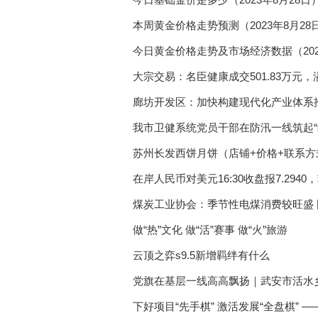
广西2022届高校毕业生
本周黄金价格走势预测（2023年8月28
东台助企纾困稳就业 多
今日黄金价格走势及市场经济数据（202
新疆发放稳岗返还资金 
大宗交易：名臣健康成交501.83万元，溢价
我国数字经济蓬勃发展 
廊坊开发区：加快构建现代化产业体系
消费者投诉：iBox链盒
我市卫健系统党员干部在防汛一线筑起“
苏州长发西饼月饼（店铺+价格+联系方
钢铁行业产量下降 行业
在岸人民币对美元16:30收盘报7.294
生猪养殖板块有望迎来第
煤炭工业协会：季节性电煤消费较旺盛
复盘A股历次回购热潮 
做“热”文化 做“活”赛事 做“火”旅游
中泰证券：低估值蓝筹
云顶之弈s9.5新增羁绊有什么
党旗在基层一线高高飘扬｜武安市活水
下好项目“先手棋” 激活发展“全盘棋”