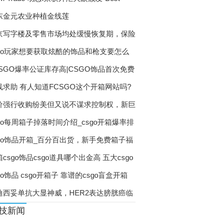
东金元农业种植金线莲
京写字楼及零售市场均处缓慢恢复期，保险
sgo玩家想要获取炫酷的饰品和枪支要怎么
CSGO爆率公证库存高|CSGO饰品首次免费
箱
线求助 有人知道FCSGO这个开箱网站吗?
价强行收购纷美但又说不谋求控制权，新巨
sgo每周箱子掉落时间介绍_csgo开箱爆率排
sgo饰品开箱_百分百出货，新手免费箱子福
csgo饰品csgo道具哪个出金高 五大csgo
go饰品 csgo开箱子 靠谱的csgo盲盒开箱
迪西妥单抗大显神威，HER2表达膀胱癌临
技新闻