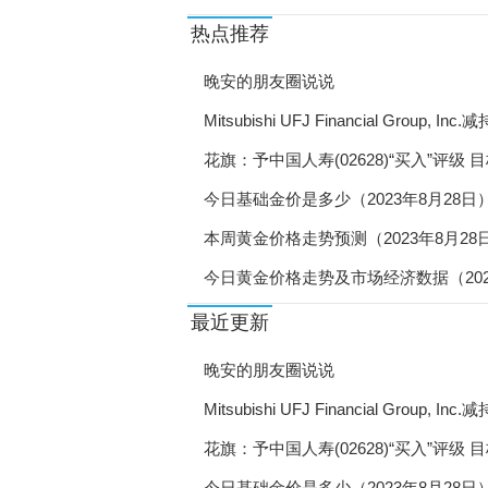
“宁青驿站”·栖霞青年人
热点推荐
《西安就业促进实施方案
晚安的朋友圈说说
陕西省供销事业高质量发
Mitsubishi UFJ Financial Group
元
陕西自然资源厅开展安全
花旗：予中国人寿(02628)“买入”评级 
今日基础金价是多少（2023年8月28日
陕西林业局研究部署高质
本周黄金价格走势预测（2023年8月28
直播带岗让工作触“屏”
今日黄金价格走势及市场经济数据（202
18个新职业信息向社会
最近更新
宁波助力产业工人成长成
晚安的朋友圈说说
郑州暖心举措吸引高校毕
Mitsubishi UFJ Financial Group
浙江“学生就业数据监测
元
花旗：予中国人寿(02628)“买入”评级 
贵阳观山湖区直播带岗促
今日基础金价是多少（2023年8月28日