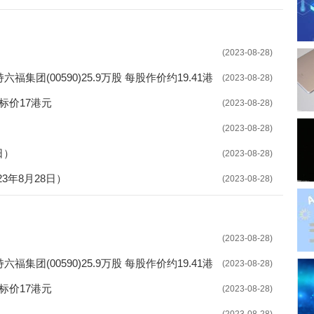
才驿站开站 为高校青年搭建平台
》出台 稳步推进失业保险扩围
(2023-08-28)
展 解决企业问题寻求破局之道
, Inc.减持六福集团(00590)25.9万股 每股作价约19.41港
(2023-08-28)
宣传咨询日活动 接受群众咨询178人
目标价17港元
(2023-08-28)
）
(2023-08-28)
量推进项目建设 提高资金使用效率
日）
(2023-08-28)
可及 沈阳促进招聘活动取得实效
3年8月28日）
(2023-08-28)
公示 指导培训机构依据标准开展培训
才 探索整合各类公共服务资源
(2023-08-28)
业生就业 推动创新平台人才引进
, Inc.减持六福集团(00590)25.9万股 每股作价约19.41港
(2023-08-28)
平台”上线 推进教育数字化战略行动
目标价17港元
(2023-08-28)
就业 着力创新服务模式
）