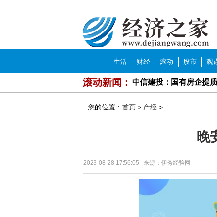
经济之家
导航
生活
财经
滚动
股市
观
滚动新闻：
中信建投：国有房企提
中泰证券：基本面向好 
您的位置：
首页
>
产经
>
方正证券：逢低关注国
晚
中泰证券：头部房企竞
2023年濮阳市濮上家肴
2023-08-28 17:56:05
来源：伊秀经验网
牙膏品牌花式打“功效宣
济南市中区就业形势持续