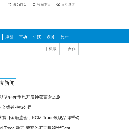
设为首页
收藏本页
滚动新闻
原创
市场
科技
教育
房产
手机版
合作
度新闻
气玛特app带您开启神秘盲盒之旅
东金线莲种植公司
球瞩目金融盛会，KCM Trade展现品牌重磅
量
M Trade 动态:荣获外汇天眼颁发“Best