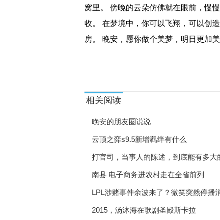
窝里。 傍晚的云朵仿佛就在眼前，慢
小麦价格走低 头部企业
收。 在梦境中，你可以飞翔，可以创
6月新增人民币贷款2.8
房。 晚安，愿你做个美梦，明日更加
河北精准开拓就业资源 
关键词：
北戴河新区举办多场招聘
秦皇岛打通产业工人成长
相关阅读
岳阳今年“腾编”1384个
晚安的朋友圈说说
山东齐河推出首批驿站式
云顶之弈s9.5新增羁绊有什么
本月底海南将举行3场线下
打官司，当事人的陈述，到底能有多大
福建启动“民企稳岗促就
南县 电子商务进农村走在全省前列
LPL涉赌事件余波来了？微笑突然停播
引人才稳就业 西安打造
2015，汤沐海在歌剧圣殿斯卡拉
陕西铜川市开展大型公益