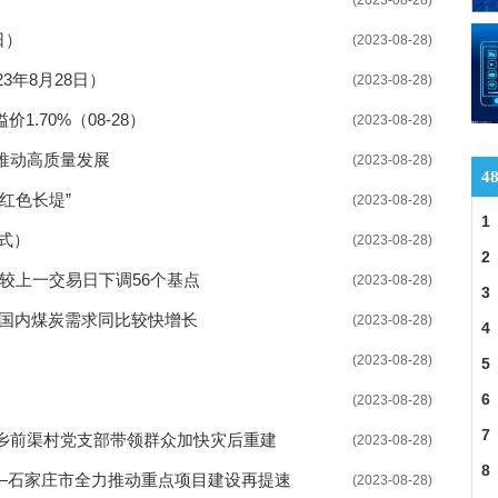
(2023-08-28)
就业双选会举行 实行闭环管理
日）
(2023-08-28)
措并举服务企业引才用工
3年8月28日）
(2023-08-28)
扩大失业保险保障范围
1.70%（08-28）
(2023-08-28)
网络消费纠纷案件随之增长
推动高质量发展
(2023-08-28)
4
提现难
红色长堤”
(2023-08-28)
1
式）
高质量发展逐渐开启
(2023-08-28)
2
0，较上一交易日下调56个基点
(2023-08-28)
二轮上涨 扩张速度放缓
3
 国内煤炭需求同比较快增长
(2023-08-28)
4
价值提升效果明显
(2023-08-28)
5
依然是潜在利好主线
6
(2023-08-28)
7
乡前渠村党支部带领群众加快灾后重建
(2023-08-28)
8
 ——石家庄市全力推动重点项目建设再提速
(2023-08-28)