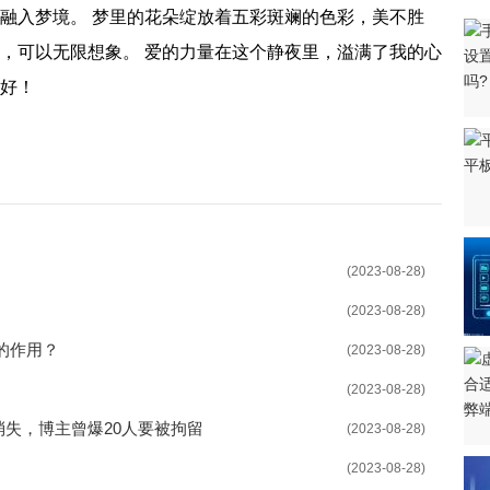
慢融入梦境。 梦里的花朵绽放着五彩斑斓的色彩，美不胜
上调产品出厂价
造，可以无限想象。 爱的力量在这个静夜里，溢满了我的心
1万亿元 信贷、社融大幅冲高
美好！
支持引导灵活就业
会 为高校毕业生提供服务
“快车道” 推动产改工作提质增效
招才引贤 严格用编审批
(2023-08-28)
人才公寓 助力招才引智工作开展
(2023-08-28)
招聘会 累计提供岗位1064个
的作用？
(2023-08-28)
业”专项行动 加快惠企政策兑现
(2023-08-28)
消失，博主曾爆20人要被拘留
“青年人才就业创业蓄水池”
(2023-08-28)
(2023-08-28)
网络招聘行动 以优质服务助推稳就业