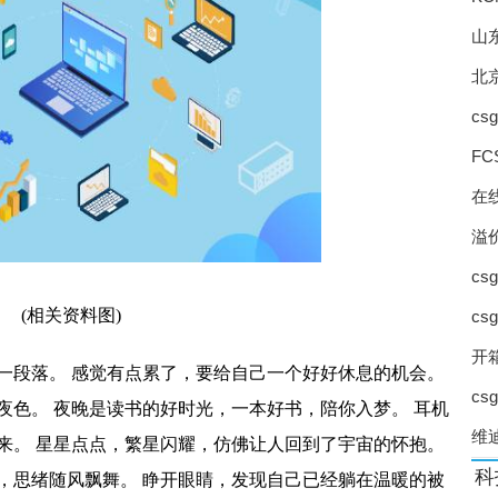
涨 北京对猪肉市场价格进行调控
山
 涌现一些创新做法
北
龙头企业有扩产计划
c
有望形成规模效应
操
F
年施行 处方药实行实名制
开
在
尾货竞争空间正在收缩
溢
战” 研发竞速赛火热
c
名
” 头部企业如何降本增效？
(相关资料图)
c
开箱
” 规范口腔种植收费方式
一段落。 感觉有点累了，要给自己一个好好休息的机会。
cs
 养殖端扭亏为盈
夜色。 夜晚是读书的好时光，一本好书，陪你入梦。 耳机
维
来。 星星点点，繁星闪耀，仿佛让人回到了宇宙的怀抱。
产新冠口服药研发难度加大
床
科
，思绪随风飘舞。 睁开眼睛，发现自己已经躺在温暖的被
二孩、三孩家庭购买新房最高补贴10万元