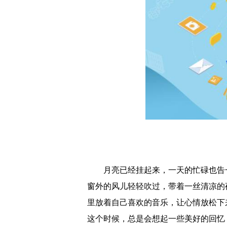
近期猪肉价格出现明显上
婚俗改革试验区成效明显
肉鸡企业收入回暖 各地
种植牙指导价落地 市场
药品网络销售监管新规今
当临期店不再“临期” 
新冠疫苗市场上演“升级
双汇发展问路“科技宰猪
种植牙或告别“暴利时代
月亮已经挂起来，一天的忙碌也告
三季度生猪价格或有回落
窗外的风儿轻轻吹过，带着一丝清凉的
里放着自己喜欢的音乐，让心情放松下
真实生物上市遭质疑 国
这个时候，总是会想起一些美好的回忆
浙江嘉兴发布房产政策 