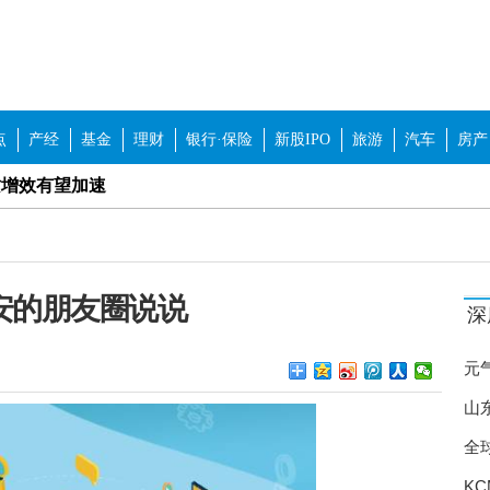
点
产经
基金
理财
银行·保险
新股IPO
旅游
汽车
房产
质增效有望加速
板块有望获得超额收益
企改革概念股等板块
安的朋友圈说说
深
争格局优化
“年货美食节”开幕
元
传”擦边球 如何加强行业自律？
山
全
保持稳定 举办线上线下招聘180场
力
KC