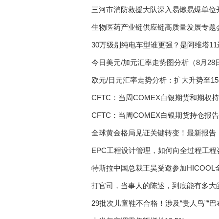
三河市消防救援大队深入易燃易爆单位
生物医药产业链供应链高质量发展专题
30万级别纯电车型谁更强？是阿维塔11
今日美元/加元汇率走势图分析（8月28
欧元/日元汇率走势分析：扩大升势至15
要
CFTC：当周COMEX白银期货和期权
CFTC：当周COMEX白银期货持仓报告
全球黄金格局见证关键转变！最新报告
EPC工程设计管理，如何向全过程工程
特斯拉中国总裁王昊受邀参加HICOO
打官司，当事人的陈述，到底能有多大
29批次儿童鞋不合格！涉及“贵人鸟”“巴布豆”